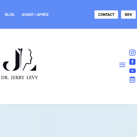
BLOG
AVANT / APRÈS
CONTACT
RDV



