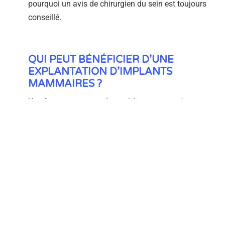
pourquoi un avis de chirurgien du sein est toujours
conseillé.
QUI PEUT BÉNÉFICIER D’UNE
EXPLANTATION D’IMPLANTS
MAMMAIRES ?
Une femme porteuse de prothèses mammaires peut
souhaiter leur retrait définitif pour des raisons
médicales, psychiques ou esthétiques.
Sur le
plan esthétique
, il s’agit souvent de femmes
finissant par trouver leur poitrine trop volumineuse,
avec généralement un changement de silhouette
(grossesse, ménopause, régime avec perte de poids…).
Une poitrine harmonieuse dans ses volumes et dans