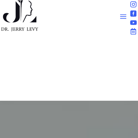



