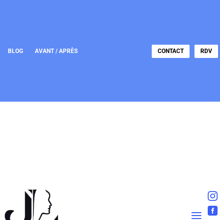
BLOG
AVANT / APRÈS
CONTACT
RDV

