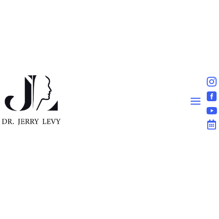



