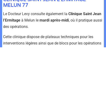
MELUN 77
Le Docteur Levy consulte également la
Clinique Saint Jean
l’Ermitage
à Melun le
mardi après-midi
, où il pratique aussi
des opérations.
Cette clinique dispose de plateaux techniques pour les
interventions légères ainsi que de blocs pour les opérations
plus lourdes. Elle est entièrement équipée pour les
spécialités chirurgicales en tous genres.
CLINIQUE MONT LOUIS – PARIS 11ÈME
Dans le 11ème arrondissement de Paris, la
Clinique Mont