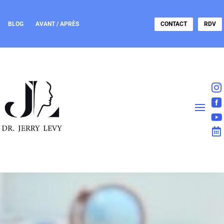
BLOG
AVANT / APRÈS
CONTACT
RDV



