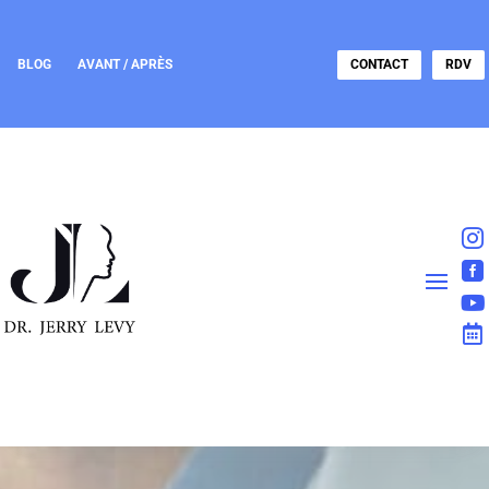
BLOG
AVANT / APRÈS
CONTACT
RDV



