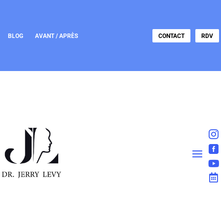
BLOG
AVANT / APRÈS
CONTACT
RDV



