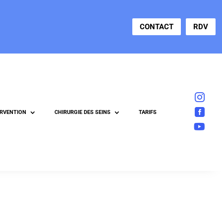
CONTACT
RDV


ERVENTION
CHIRURGIE DES SEINS
TARIFS
